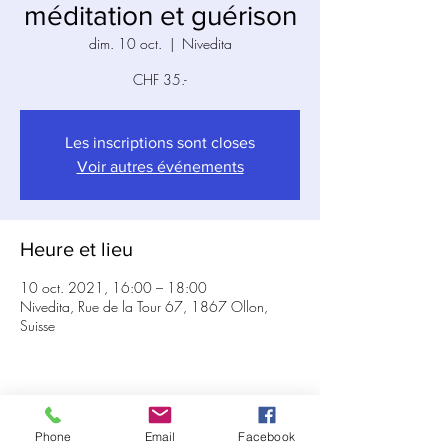
méditation et guérison
dim. 10 oct.
  |  
Nivedita
CHF 35.-
Les inscriptions sont closes
Voir autres événements
Heure et lieu
10 oct. 2021, 16:00 – 18:00
Nivedita, Rue de la Tour 67, 1867 Ollon,
Suisse
Partager cet événement
Phone
Email
Facebook