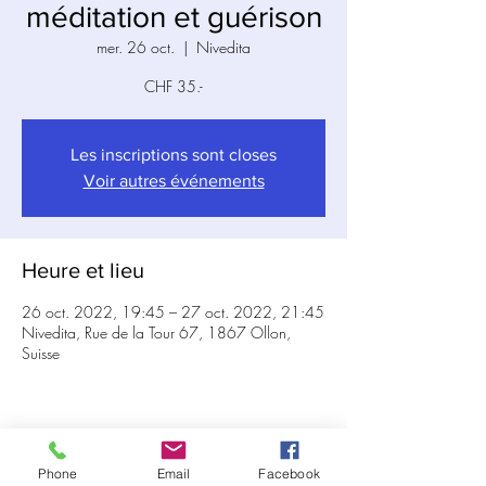
méditation et guérison
mer. 26 oct.
  |  
Nivedita
CHF 35.-
Les inscriptions sont closes
Voir autres événements
Heure et lieu
26 oct. 2022, 19:45 – 27 oct. 2022, 21:45
Nivedita, Rue de la Tour 67, 1867 Ollon,
Suisse
Partager cet événement
Phone
Email
Facebook